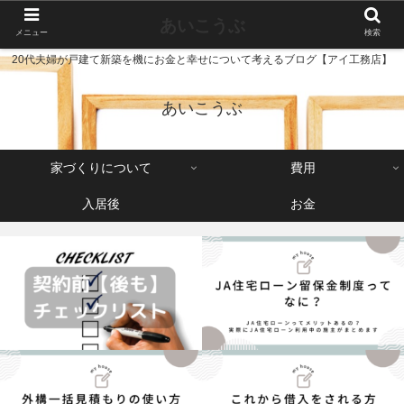
あいこうぶ
メニュー
検索
20代夫婦が戸建て新築を機にお金と幸せについて考えるブログ【アイ工務店】
あいこうぶ
家づくりについて
費用
入居後
お金