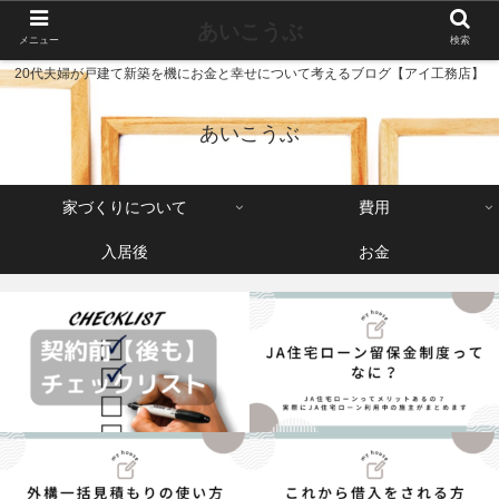
あいこうぶ
メニュー
検索
20代夫婦が戸建て新築を機にお金と幸せについて考えるブログ【アイ工務店】
あいこうぶ
家づくりについて
費用
入居後
お金