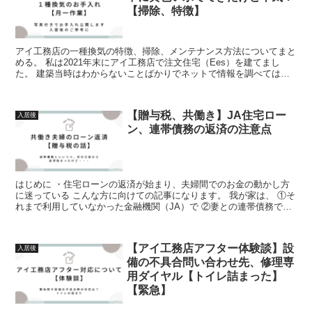
【掃除、特徴】
アイ工務店の一種換気の特徴、掃除、メンテナンス方法についてまと
める。 私は2021年末にアイ工務店で注文住宅（Ees）を建てまし
た。 建築当時はわからないことばかりでネットで情報を調べては不
安になってました。 このブロ...
【贈与税、共働き】JA住宅ロー
入居後
ン、連帯債務の返済の注意点
はじめに ・住宅ローンの返済が始まり、夫婦間でのお金の動かし方
に迷っている こんな方に向けての記事になります。 我が家は、 ①そ
れまで利用していなかった金融機関（JA）で ②妻との連帯債務で
住...
【アイ工務店アフター体験談】設
入居後
備の不具合問い合わせ先、修理専
用ダイヤル【トイレ詰まった】
【緊急】