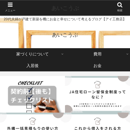
あいこうぶ
メニュー
検索
20代夫婦が戸建て新築を機にお金と幸せについて考えるブログ【アイ工務店】
あいこうぶ
家づくりについて
費用
入居後
お金