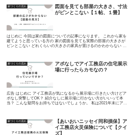
図面を見ても部屋の大きさ、寸法
家づくりの流れ
がピンとこない【１帖、１畳】
はじめに 今回は家の図面についての記事になります。 これから家を
建てようと思っている方の 家の図面を見ても実際の部屋の大きさが
ピンとこない どれくらいの大きさの家具が置けるのかわからない こ
んな悩みに答え...
アポなしでアイ工務店の住宅展示
家づくりの流れ
場に行ったらカモなの？
広告 はじめに アイ工務店が気になるから展示場に行きたい方けどア
ポなし突撃してOK？ 紹介なしに展示場に行かない方がいいって本
当？ こんな疑問をお持ちではないでしょうか。 私は2021年末にアイ
工務...
【あいおいニッセイ同和損保】ア
家づくりの流れ
イ工務店火災保険について【クイ
ズ】