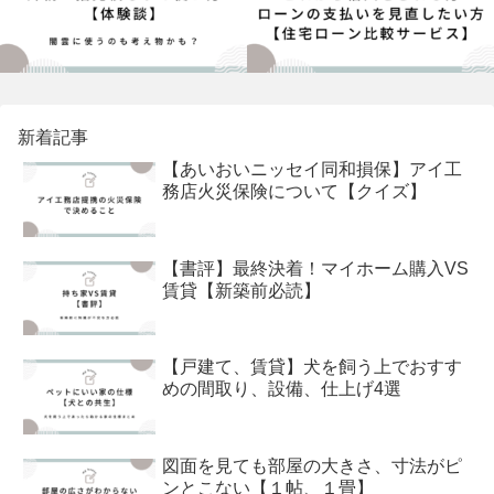
新着記事
【あいおいニッセイ同和損保】アイ工
務店火災保険について【クイズ】
【書評】最終決着！マイホーム購入VS
賃貸【新築前必読】
【戸建て、賃貸】犬を飼う上でおすす
めの間取り、設備、仕上げ4選
図面を見ても部屋の大きさ、寸法がピ
ンとこない【１帖、１畳】