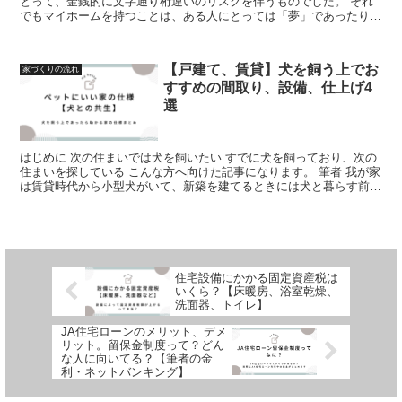
とって、金銭的に文字通り桁違いのリスクを伴うものでした。 それ
でもマイホームを持つことは、ある人にとっては「夢」であったり、
一人前になった「証」であった...
【戸建て、賃貸】犬を飼う上でお
家づくりの流れ
すすめの間取り、設備、仕上げ4
選
はじめに 次の住まいでは犬を飼いたい すでに犬を飼っており、次の
住まいを探している こんな方へ向けた記事になります。 筆者 我が家
は賃貸時代から小型犬がいて、新築を建てるときには犬と暮らす前提
で建てました ...
住宅設備にかかる固定資産税は
いくら？【床暖房、浴室乾燥、
洗面器、トイレ】
JA住宅ローンのメリット、デメ
リット。留保金制度って？どん
な人に向いてる？【筆者の金
利・ネットバンキング】