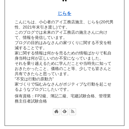
じらを
こんにちは、小心者のアイ工務店施主、じらを(20代男
性、2021年末引き渡し)です。
このブログでは未来のアイ工務店の施主さんに向け
て、情報を発信しています。
ブログの目的はみなさんの家づくりに関する不安を軽
減することです。
家に関する情報は何かを売るための情報ばかりで私自
身当時は何が正しいのか不安になっていました。
それを乗り越えるために学んだことや当時先に知って
おきたかったこと、価格のこと等、少しでも皆さんと
共有できたらと思っています。
”不安は行動の原動力”
家づくりで悩むみなさんがポジティブな行動を起こせ
るようなブログにしたいです。
保有資格：FP2級、簿記二級、宅建試験合格、管理業
務主任者試験合格