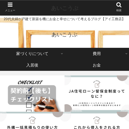
あいこうぶ
メニュー
検索
20代夫婦が戸建て新築を機にお金と幸せについて考えるブログ【アイ工務店】
あいこうぶ
家づくりについて
費用
入居後
お金